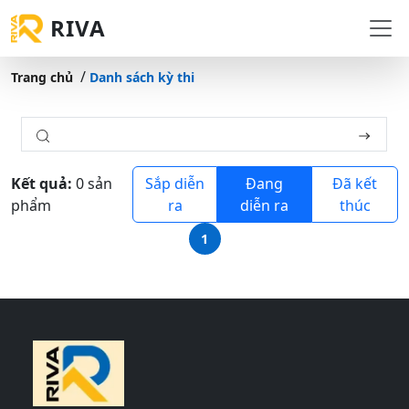
RIVA
Trang chủ
Danh sách kỳ thi
Kết quả:
0 sản
Sắp diễn
Đang
Đã kết
phẩm
ra
diễn ra
thúc
1